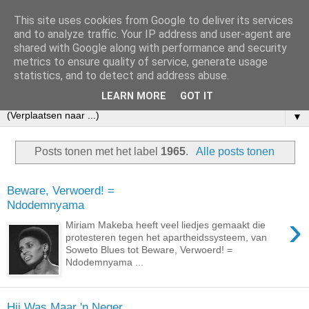
This site uses cookies from Google to deliver its services
and to analyze traffic. Your IP address and user-agent are
shared with Google along with performance and security
metrics to ensure quality of service, generate usage
statistics, and to detect and address abuse.
LEARN MORE
GOT IT
▼
Posts tonen met het label
1965
.
Alle posts tonen
Beware, Verwoerd! =
Ndodemnyama
›
Miriam Makeba heeft veel liedjes gemaakt die
protesteren tegen het apartheidssysteem, van
Soweto Blues tot Beware, Verwoerd! =
Ndodemnyama ...
Hij Was Maar 'n Neger